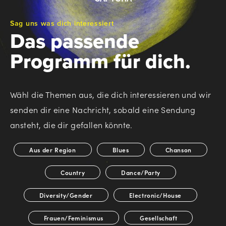
Sag uns was dich interessiert
Das passende
Programm für dich.
Wähl die Themen aus, die dich interessieren und wir
senden dir eine Nachricht, sobald eine Sendung
ansteht, die dir gefallen könnte.
*
Aus der Region
Blues
Chanson
Country
Dance/Party
Diversity/Gender
Electronic/House
Frauen/Feminismus
Gesellschaft