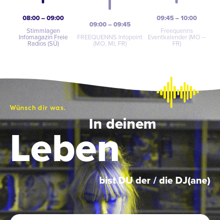
08:00 – 09:00
09:45 – 10:00
09:00 – 09:45
Stimmlagen
Freequenns
Infomagazin Freie
FREEQUENNS Infopoint
Eventkalender (MO –
Radios (SÜ)
(MO, MI, FR)
FR)
Wünsch dir was.
In deinem
Leben
bist DU der / die DJ(ane)
Name
*