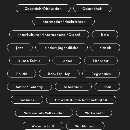
Gespräch/Diskussion
Gesundheit
Information/Nachrichten
Interkulturell/International/Global
Italo
Jazz
Kinder/Jugendliche
Klassik
Kunst/Kultur
Latino
Literatur
Politik
Rap/Hip Hop
Regionales
Satire/Comedy
Schulradio
Soul
Soziales
Umwelt/Klima/Nachhaltigkeit
Volksmusik/Volkskultur
Wirtschaft
Wissenschaft
Worldmusic