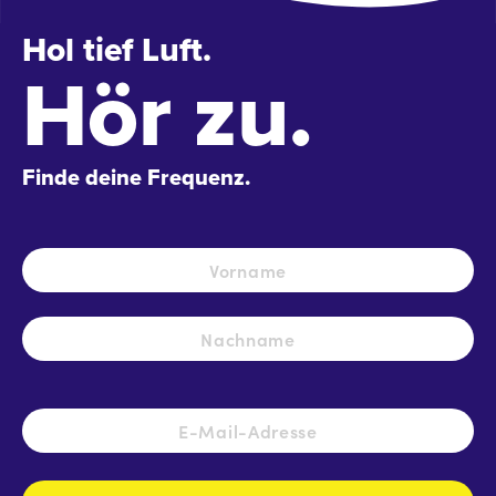
Hol tief Luft.
Hör zu.
Finde deine Frequenz.
Name
*
Vo
Na
E-
Mail-
Adresse
*