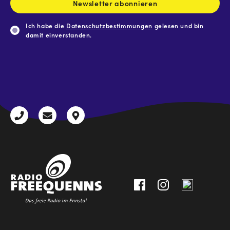
Newsletter abonnieren
Ich habe die
Datenschutzbestimmungen
gelesen und bin
damit einverstanden.
CAPTCHA
+43
radio@freequenns.at
Kulturhausstraße
3612
9,
30111-
A-
0
8940
Liezen