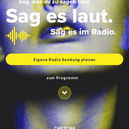
Sag, was du zu sagen hast.
Sag es laut.
Sag es im Radio.
Eigene Radio Sendung planen
CAPTCHA