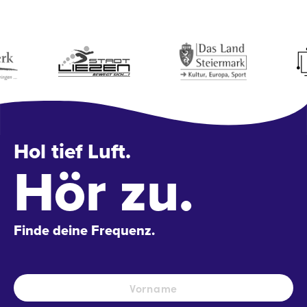
Hol tief Luft.
Hör zu.
Finde deine Frequenz.
Name
*
Vo