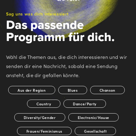
Sag uns was dich interessiert
Das passende
Programm für dich.
Wähl die Themen aus, die dich interessieren und wir
senden dir eine Nachricht, sobald eine Sendung
ansteht, die dir gefallen könnte.
*
Aus der Region
Blues
Chanson
Country
Dance/Party
Diversity/Gender
Electronic/House
Frauen/Feminismus
Gesellschaft