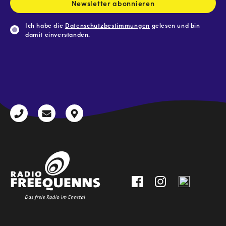
Newsletter abonnieren
Ich habe die
Datenschutzbestimmungen
gelesen und bin
damit einverstanden.
CAPTCHA
+43
radio@freequenns.at
Kulturhausstraße
3612
9,
30111-
A-
0
8940
Liezen