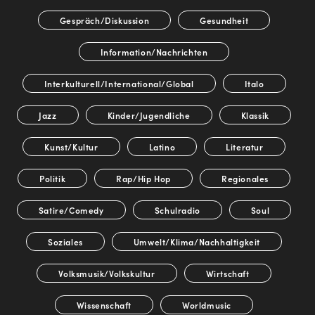
Gespräch/Diskussion
Gesundheit
Information/Nachrichten
Interkulturell/International/Global
Italo
Jazz
Kinder/Jugendliche
Klassik
Kunst/Kultur
Latino
Literatur
Politik
Rap/Hip Hop
Regionales
Satire/Comedy
Schulradio
Soul
Soziales
Umwelt/Klima/Nachhaltigkeit
Volksmusik/Volkskultur
Wirtschaft
Wissenschaft
Worldmusic