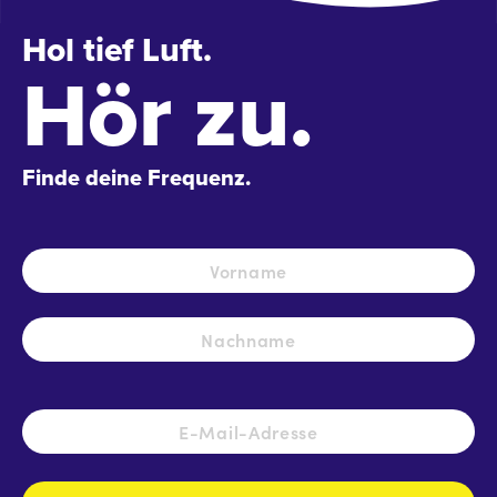
Hol tief Luft.
Hör zu.
Finde deine Frequenz.
Name
*
Vo
Na
E-
Mail-
Adresse
*