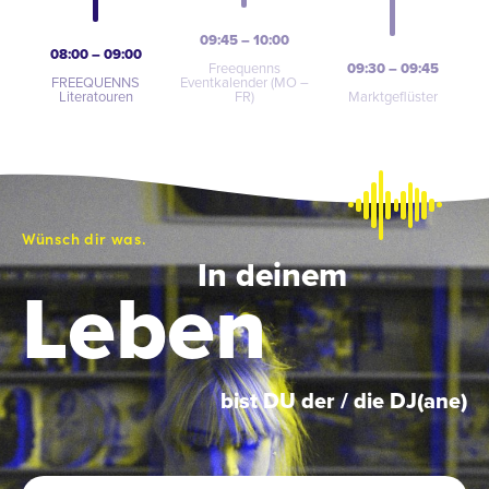
09:45 – 10:00
08:00 – 09:00
Freequenns
09:30 – 09:45
FREEQUENNS
Eventkalender (MO –
Literatouren
FR)
Marktgeflüster
Wünsch dir was.
In deinem
Leben
bist DU der / die DJ(ane)
Name
*