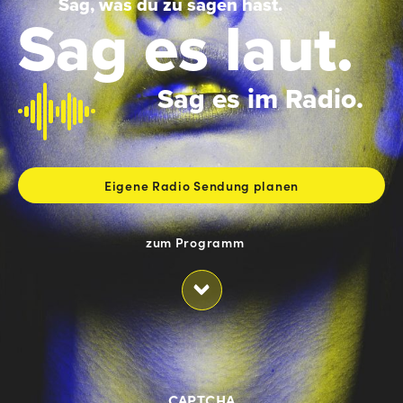
Sag, was du zu sagen hast.
Sag es laut.
Sag es im Radio.
Eigene Radio Sendung planen
CAPTCHA