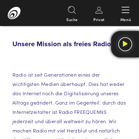
Suche
Privat
Menü
Springe
zum
Unsere Mission als freies Radio
Inhalt
Radio ist seit Generationen eines der
wichtigsten Medien überhaupt. Dies hat weder
das Internet noch die Digitalisierung unseres
Alltags geändert. Ganz im Gegenteil: durch das
Internetzeitalter ist Radio FREEQUENNS
jederzeit und überall weltweit zu hören. Wir
machen Radio mit viel Herzblut und natürlich