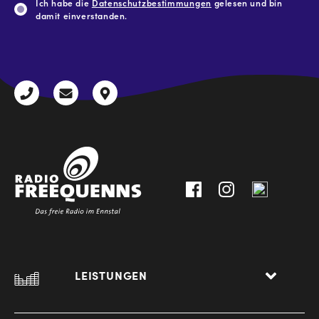
Ich habe die
Datenschutzbestimmungen
gelesen und bin
damit einverstanden.
CAPTCHA
+43
radio@freequenns.at
Kulturhausstraße
3612
9,
30111-
A-
0
8940
Liezen
LEISTUNGEN