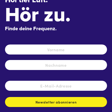
Hör zu.
Finde deine Frequenz.
Name
*
Vo
Na
E-
Mail-
Adresse
*
Newsletter abonnieren