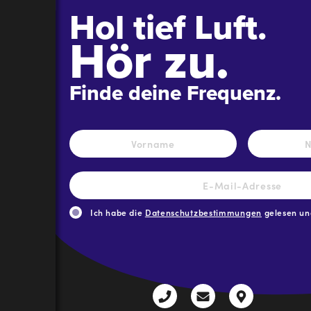
Hol tief Luft.
Hör zu.
Finde deine Frequenz.
Name
*
Vorname
E-
Mail-
Adresse
*
Ich habe die
Datenschutzbestimmungen
gelesen und
CAPTCHA
+43
radio@freequenns
Kulturhauss