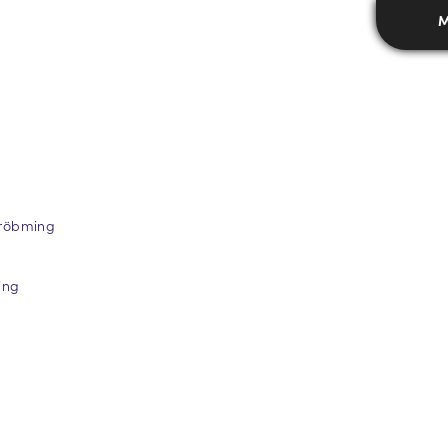
M
Gröbming
ing