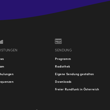
.at
traße
EISTUNGEN
SENDUNG
ews
Programm
eam
Radiothek
hulungen
Eigene Sendung gestalten
equenzen
Downloads
Freier Rundfunk in Österreich