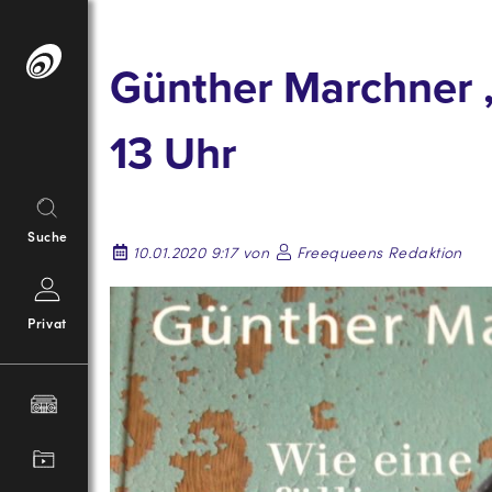
Springe
zum
Günther Marchner „
Inhalt
13 Uhr
Suche
10.01.2020 9:17 von
Freequeens Redaktion
Privat