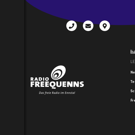
+43
radio@freequenns
Kulturhauss
3612
9,
30111-
A-
0
8940
Liezen
L
N
T
Sc
Fr