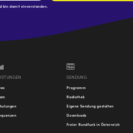
 bin damit einverstanden.
.at
traße
EISTUNGEN
SENDUNG
ews
Programm
eam
Radiothek
hulungen
Eigene Sendung gestalten
equenzen
Downloads
Freier Rundfunk in Österreich