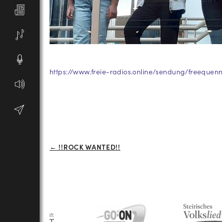
https://www.freie-radios.online/sendung/freequen
Beitrags-
← !!ROCK WANTED!!
Navigation