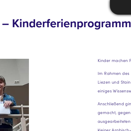
y – Kinderferienprogram
Kinder machen
Im Rahmen des K
Liezen und Stai
einiges Wissensw
Anschließend gi
gemacht, gegense
ausgearbeitete
kleiner Arabisch