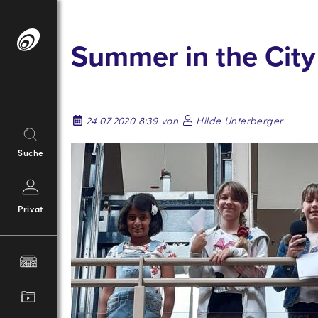
Springe
zum
Summer in the Cit
Inhalt
24.07.2020 8:39 von
Hilde Unterberger
Suche
Privat