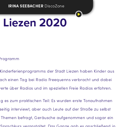
IRINA SEEBACHER
DiscoZone
m Liezen 2020
 Programm
inderferienprogramms der Stadt Liezen haben Kinder aus
nach einen Tag bei Radio Freequenns verbracht und dabei
erte über Radios und im speziellen Freie Radios erfahren.
ng es zum praktischen Teil: Es wurden erste Tonaufnahmen
itig interviewt, aber auch Leute auf der Straße zu selbst
n Themen befragt, Geräusche aufgenommen und sogar ein
-Sprachkurs veranstaltet. Das Ganze gab es anschließend in