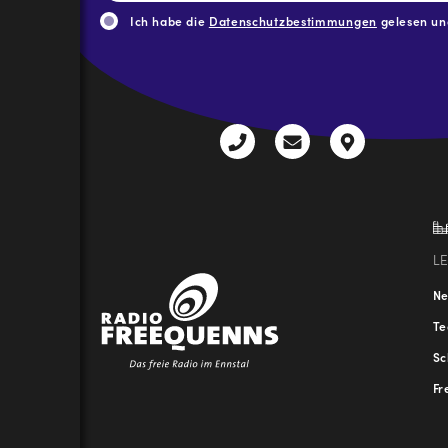
Adresse
*
Ich habe die
Datenschutzbestimmungen
gelesen und
CAPTCHA
+43
radio@freequenns
Kulturhauss
3612
9,
30111-
A-
0
8940
Liezen
L
N
T
Sc
Fr