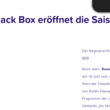
lack Box eröffnet die Sa
Der Regisseur/A
BBB
Nach dem
Roun
am 18. Juli) war
Start der Theate
von Radio Freequ
Programm der „C
Hölderlin, Jim M