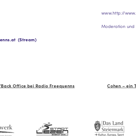
www.http://www.
Moderation und 
enns.at (Stream)
n/Back Office bei Radio Freequenns
Cohen – ein 