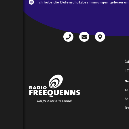
Ich habe die
Datenschutzbestimmungen
gelesen und
CAPTCHA
+43
radio@freequenns
Kulturhauss
3612
9,
30111-
A-
0
8940
Liezen
L
N
T
Sc
Fr