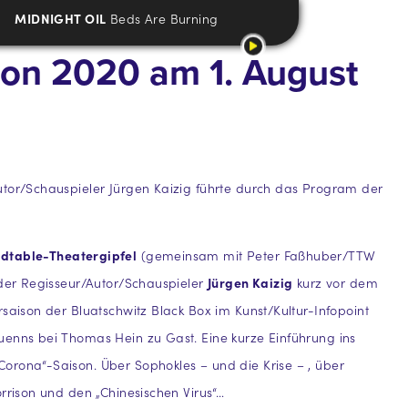
MIDNIGHT OIL
Beds Are Burning
ison 2020 am 1. August
utor/Schauspieler Jürgen Kaizig führte durch das Program der
dtable-Theatergipfel
(gemeinsam mit Peter Faßhuber/TTW
 der Regisseur/Autor/Schauspieler
Jürgen Kaizig
kurz vor dem
rsaison der Bluatschwitz Black Box im Kunst/Kultur-Infopoint
enns bei Thomas Hein zu Gast. Eine kurze Einführung ins
orona“-Saison. Über Sophokles – und die Krise – , über
orrison und den „Chinesischen Virus“…