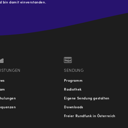
 bin damit einverstanden.
.at
traße
EISTUNGEN
SENDUNG
ews
Programm
eam
Radiothek
hulungen
Eigene Sendung gestalten
equenzen
Downloads
Freier Rundfunk in Österreich