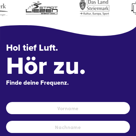
Hol tief Luft.
Hör zu.
Finde deine Frequenz.
Name
*
Vo
Na