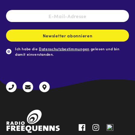
E-
Mail-
Adresse
*
Newsletter abonnieren
Ich habe die
Datenschutzbestimmungen
gelesen und bin
damit einverstanden.
CAPTCHA
+43
radio@freequenns.at
Kulturhausstraße
3612
9,
30111-
A-
0
8940
Liezen