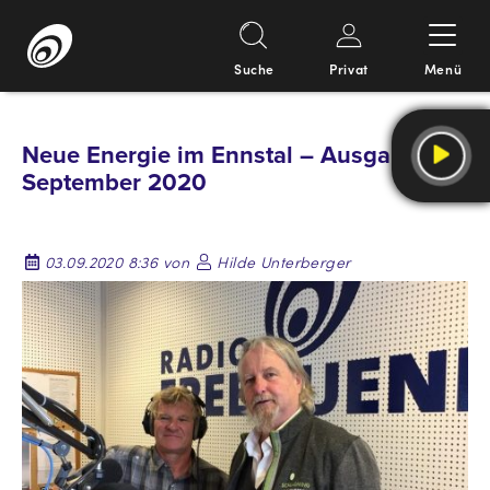
Suche
Privat
Menü
Springe
zum
Neue Energie im Ennstal – Ausgabe
Inhalt
September 2020
03.09.2020 8:36 von
Hilde Unterberger