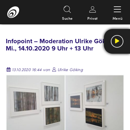
Suche
Privat
Menü
Springe
zum
Infopoint – Moderation Ulrike Göking –
Inhalt
Mi., 14.10.2020 9 Uhr + 13 Uhr
13.10.2020 16:44 von
Ulrike Göking