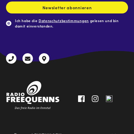
Newsletter abonnieren
Ich habe die
Datenschutzbestimmungen
gelesen und bin
damit einverstanden.
CAPTCHA
+43
radio@freequenns.at
Kulturhausstraße
3612
9,
30111-
A-
0
8940
Liezen