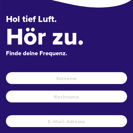
Hol tief Luft.
Hör zu.
Finde deine Frequenz.
Name
*
Vo
Na
E-
Mail-
Adresse
*