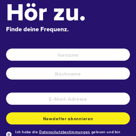
Hör zu.
Finde deine Frequenz.
Name
*
Vo
Na
E-
Mail-
Adresse
*
Newsletter abonnieren
Ich habe die
Datenschutzbestimmungen
gelesen und bin