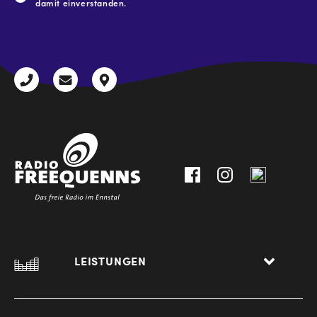
damit einverstanden.
CAPTCHA
+43
radio@freequenns.at
Kulturhausstraße
3612
9,
30111-
A-
0
8940
Liezen
LEISTUNGEN