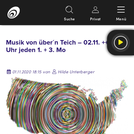
Suche
Privat
Menü
Springe
zum
Musik von über´n Teich – 02.11. ++ 15
Inhalt
Uhr jeden 1. + 3. Mo
01.11.2020 18:15 von
Hilde Unterberger