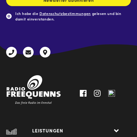
Newsletter abonnieren
Ich habe die
Datenschutzbestimmungen
gelesen und bin
damit einverstanden.
CAPTCHA
+43
radio@freequenns.at
Kulturhausstraße
3612
9,
30111-
A-
0
8940
Liezen
LEISTUNGEN