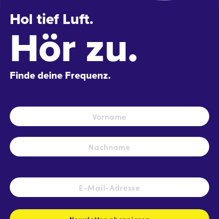
Hol tief Luft.
Hör zu.
Finde deine Frequenz.
Name
*
Vo
Na
E-
Mail-
Adresse
*