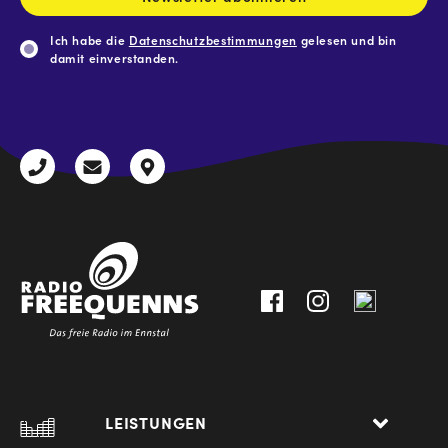
Ich habe die
Datenschutzbestimmungen
gelesen und bin
damit einverstanden.
CAPTCHA
+43
radio@freequenns.at
Kulturhausstraße
3612
9,
30111-
A-
0
8940
Liezen
LEISTUNGEN