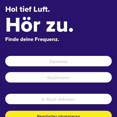
Hol tief Luft.
Hör zu.
Finde deine Frequenz.
Name
*
Vo
Na
E-
Mail-
Adresse
*
Newsletter abonnieren