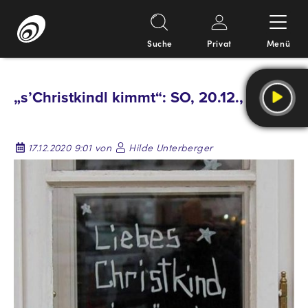
Suche
Privat
Menü
Springe
zum
„s’Christkindl kimmt“: SO, 20.12., 13 Uhr
Inhalt
17.12.2020 9:01 von
Hilde Unterberger