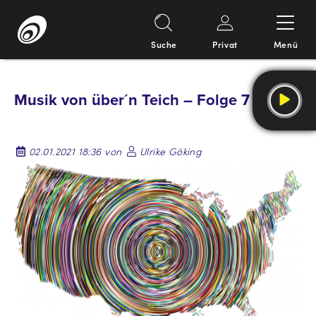
Suche
Privat
Menü
Springe
zum
Musik von über´n Teich – Folge 7
Inhalt
02.01.2021 18:36 von
Ulrike Göking