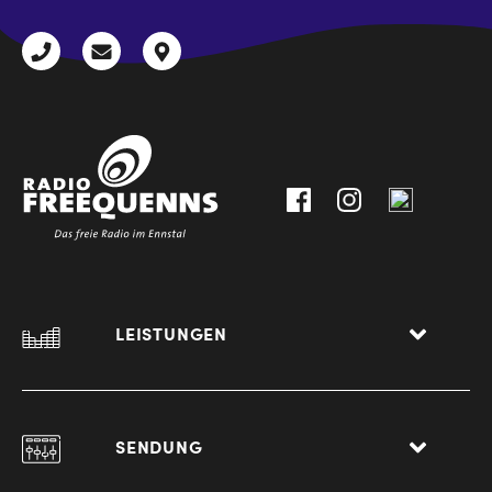
+43
radio@freequenns.at
Kulturhausstraße
3612
9,
30111-
A-
0
8940
Liezen
LEISTUNGEN
SENDUNG