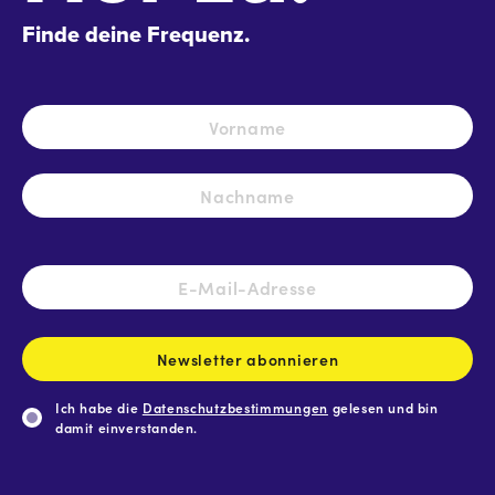
Finde deine Frequenz.
Name
*
Vo
Na
E-
Mail-
Adresse
*
Newsletter abonnieren
Ich habe die
Datenschutzbestimmungen
gelesen und bin
damit einverstanden.
CAPTCHA