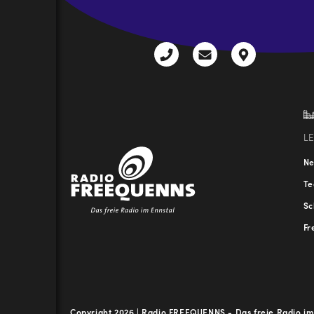
+43
radio@freequenns
Kulturhauss
3612
9,
30111-
A-
0
8940
Liezen
L
N
T
Sc
Fr
Copyright 2026 | Radio FREEQUENNS - Das freie Radio im