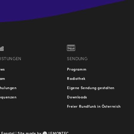
.at
traße
EISTUNGEN
SENDUNG
ews
Programm
eam
Radiothek
hulungen
Eigene Sendung gestalten
equenzen
Downloads
Freier Rundfunk in Österreich
 Ennstal |
Site made by
LEMONTEC