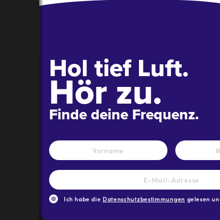
Hol tief Luft.
Hör zu.
Finde deine Frequenz.
Name
*
Vorname
E-
Mail-
Adresse
*
Ich habe die
Datenschutzbestimmungen
gelesen und
CAPTCHA