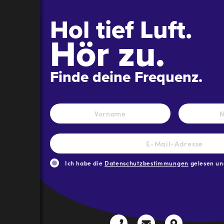
Hol tief Luft.
Hör zu.
Finde deine Frequenz.
Name
*
Vorname
E-
Mail-
Adresse
*
Ich habe die
Datenschutzbestimmungen
gelesen und
CAPTCHA
+43
radio@freequenns
Kulturhauss