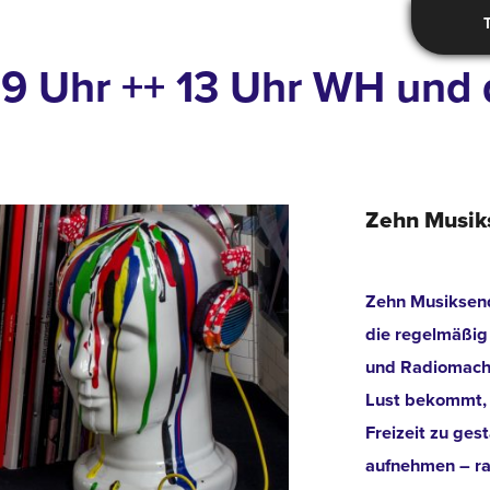
5. 9 Uhr ++ 13 Uhr WH un
Zehn Musik
Zehn Musiksend
die regelmäßig
und Radiomache
Lust bekommt, 
Freizeit zu ges
aufnehmen – r