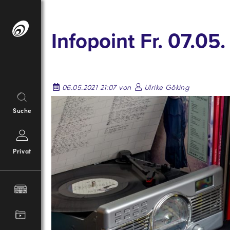
Springe
zum
Infopoint Fr. 07.0
Inhalt
06.05.2021 21:07 von
Ulrike Göking
Suche
Privat