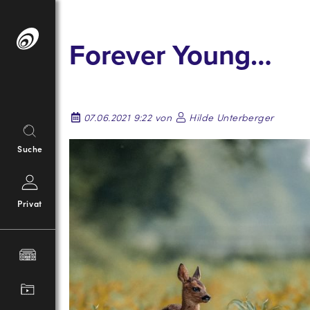
Springe
zum
Forever Young…
Inhalt
07.06.2021 9:22 von
Hilde Unterberger
Suche
Privat