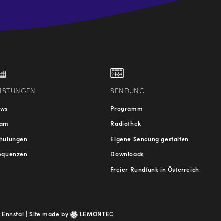
.at
traße
EISTUNGEN
SENDUNG
ews
Programm
eam
Radiothek
hulungen
Eigene Sendung gestalten
equenzen
Downloads
Freier Rundfunk in Österreich
 Ennstal |
Site made by
LEMONTEC