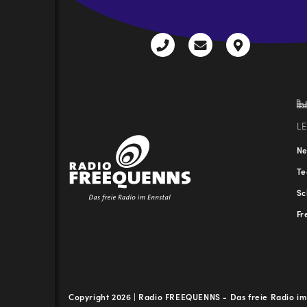
+43
radio@freequenns
Kulturhauss
3612
9,
30111-
A-
0
8940
Liezen
L
N
T
Sc
Fr
Copyright 2026 | Radio FREEQUENNS - Das freie Radio im