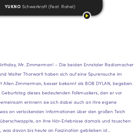
YUKNO
Schwerkraft (Feat. Rahel)
irthday, Mr. Zimmerman! – Die beiden Ennstaler Radiomacher
und Walter Thorwartl haben sich auf eine Spurensuche im
t Allen Zimmerman, besser bekannt als BOB DYLAN, begeben.
0. Geburtstag dieses bedeutenden Folkmusikers, den er vor
Gemeinsam erinnern sie sich dabei auch an ihre eigene
 was an verlockenden Informationen über den großen Teich
l überschwappte, an ihre Hör-Erlebnisse damals und tauschen
, was davon bis heute an Faszination geblieben ist…