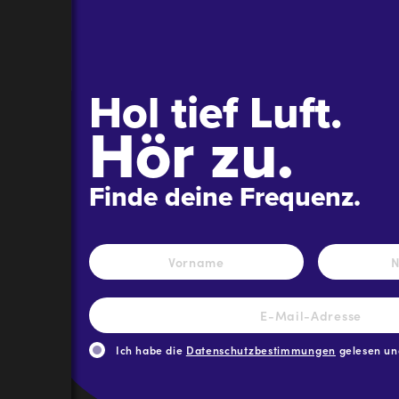
Hol tief Luft.
Hör zu.
Finde deine Frequenz.
Name
*
Vorname
E-
Mail-
Adresse
*
Ich habe die
Datenschutzbestimmungen
gelesen und
CAPTCHA