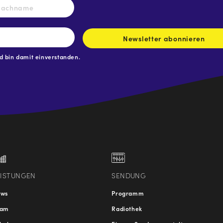
Nachname
Newsletter abonnieren
 bin damit einverstanden.
.at
traße
EISTUNGEN
SENDUNG
ews
Programm
eam
Radiothek