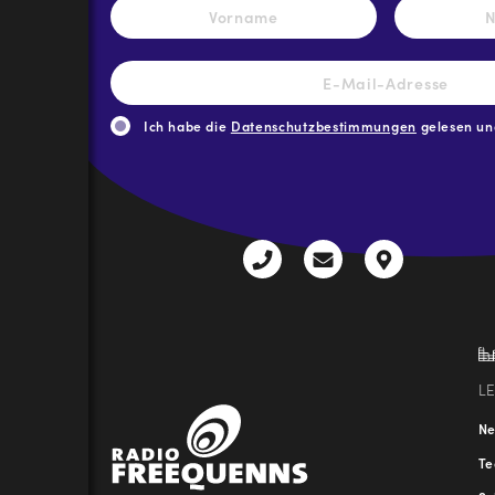
Vorname
E-
Mail-
Adresse
*
Ich habe die
Datenschutzbestimmungen
gelesen und
CAPTCHA
+43
radio@freequenns
Kulturhauss
3612
9,
30111-
A-
0
8940
Liezen
L
N
T