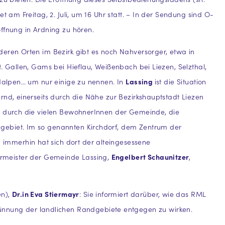
et am Freitag, 2. Juli, um 16 Uhr statt. – In der Sendung sind O-
ffnung in Ardning zu hören.
eren Orten im Bezirk gibt es noch Nahversorger, etwa in
t. Gallen, Gams bei Hieflau, Weißenbach bei Liezen, Selzthal,
ldalpen… um nur einige zu nennen. In
Lassing
ist die Situation
rnd, einerseits durch die Nähe zur Bezirkshauptstadt Liezen
s durch die vielen BewohnerInnen der Gemeinde, die
egebiet. Im so genannten Kirchdorf, dem Zentrum der
 immerhin hat sich dort der alteingesessene
rmeister der Gemeinde Lassing,
Engelbert Schaunitzer
,
en),
Dr.in Eva Stiermayr
: Sie informiert darüber, wie das RML
nnung der landlichen Randgebiete entgegen zu wirken.