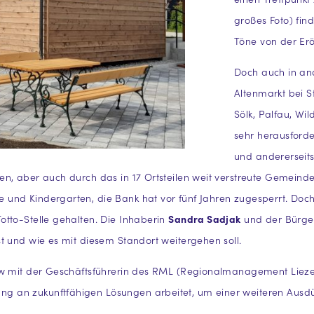
großes Foto) find
Töne von der Erö
Doch auch in and
Altenmarkt bei S
Sölk, Palfau, Wi
sehr herausforde
und andererseit
n, aber auch durch das in 17 Ortsteilen weit verstreute Gemeind
und Kindergarten, die Bank hat vor fünf Jahren zugesperrt. Doch
tto-Stelle gehalten. Die Inhaberin
Sandra Sadjak
und der Bürge
t und wie es mit diesem Standort weitergehen soll.
iew mit der Geschäftsführerin des RML (Regionalmanagement Liez
 an zukunftfähigen Lösungen arbeitet, um einer weiteren Ausdü