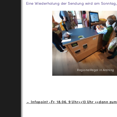
Eine Wiederholung der Sendung wird am Sonntag, 11
RegionalRegal in Ardning
Beitrags-
← Infopoint -Fr, 18.06. 9 Uhr++13 Uhr ++dann z
Navigation