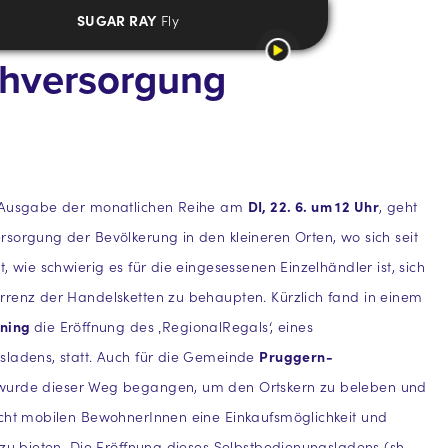
SUGAR RAY
Fly
Nahversorgung
 Ausgabe der monatlichen Reihe am
DI, 22. 6. um 12 Uhr
, geht
sorgung der Bevölkerung in den kleineren Orten, wo sich seit
, wie schwierig es für die eingesessenen Einzelhändler ist, sich
rrenz der Handelsketten zu behaupten. Kürzlich fand in einem
ning
die Eröffnung des ‚RegionalRegals‘, eines
sladens, statt. Auch für die Gemeinde
Pruggern-
urde dieser Weg begangen, um den Ortskern zu beleben und
icht mobilen BewohnerInnen eine Einkaufsmöglichkeit und
 zu bieten. Die Eröffnung dieses Selbstbedienungsladens (sh.