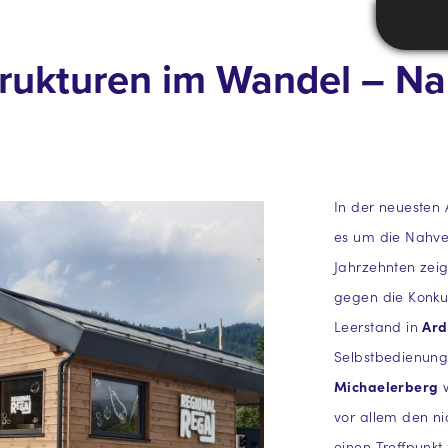
 Strukturen im Wandel – 
In der neuesten
es um die Nahver
Jahrzehnten zeigt
gegen die Konku
Leerstand in
Ard
Selbstbedienung
Michaelerberg
w
vor allem den n
einen Treffpunkt