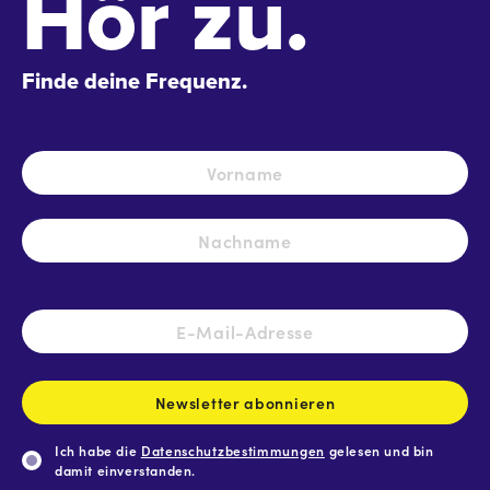
Hör zu.
Finde deine Frequenz.
Name
*
Vo
Na
E-
Mail-
Adresse
*
Newsletter abonnieren
Ich habe die
Datenschutzbestimmungen
gelesen und bin
damit einverstanden.