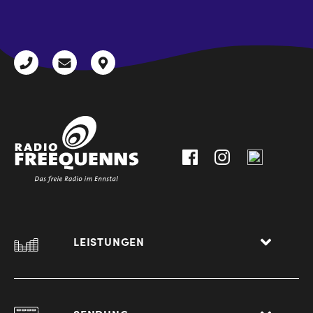
CAPTCHA
+43
radio@freequenns.at
Kulturhausstraße
3612
9,
30111-
A-
0
8940
Liezen
LEISTUNGEN