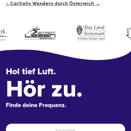
– Caritativ Wandern durch Österreich →
Hol tief Luft.
Hör zu.
Finde deine Frequenz.
Name
*
Vo