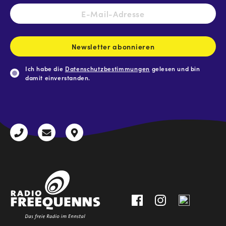
E-
Mail-
Adresse
*
Newsletter abonnieren
Ich habe die
Datenschutzbestimmungen
gelesen und bin
damit einverstanden.
CAPTCHA
+43
radio@freequenns.at
Kulturhausstraße
3612
9,
30111-
A-
0
8940
Liezen