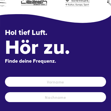
Hol tief Luft.
Hör zu.
Finde deine Frequenz.
Name
*
Vo
Na