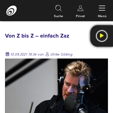
Suche
Privat
Menü
Springe
zum
Von Z bis Z – einfach Zaz
Inhalt
10.09.2021 19:34 von
Ulrike Göking