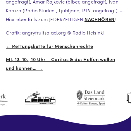
angefragt), Amar Rajkovic (biber, angefragt), Ivan
Koruza (Radio Student, Ljubljana, RTV, angefragt). –
Hier ebenfalls zum JEDERZEITIGEN
NACHHÖREN
!
Grafik: angryfruitsalad.org © Radio Helsinki
← Rettungskette für Menschenrechte
Beitrags-
MI, 13. 10., 10 Uhr – Caritas & du: Helfen wollen
Navigation
und können… →