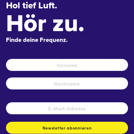
Hol tief Luft.
Hör zu.
Finde deine Frequenz.
Name
*
Vo
Na
E-
Mail-
Adresse
*
Newsletter abonnieren