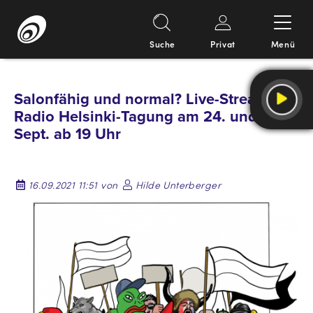
Suche
Privat
Menü
Springe
zum
Salonfähig und normal? Live-Stream zur
Inhalt
Radio Helsinki-Tagung am 24. und 25.
Sept. ab 19 Uhr
16.09.2021 11:51 von
Hilde Unterberger