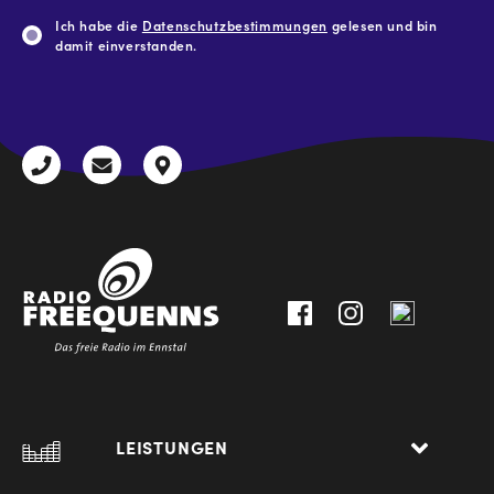
Ich habe die
Datenschutzbestimmungen
gelesen und bin
damit einverstanden.
CAPTCHA
+43
radio@freequenns.at
Kulturhausstraße
3612
9,
30111-
A-
0
8940
Liezen
LEISTUNGEN