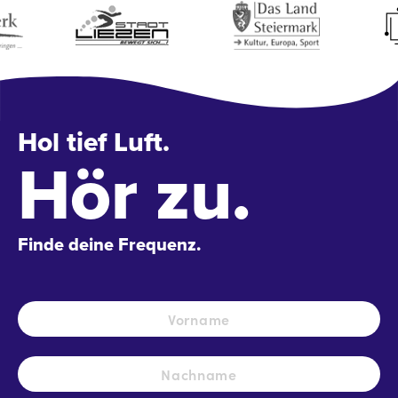
Hol tief Luft.
Hör zu.
Finde deine Frequenz.
Name
*
Vo
Na