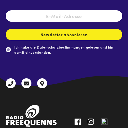
E-
Mail-
Adresse
*
Newsletter abonnieren
Ich habe die
Datenschutzbestimmungen
gelesen und bin
damit einverstanden.
CAPTCHA
+43
radio@freequenns.at
Kulturhausstraße
3612
9,
30111-
A-
0
8940
Liezen