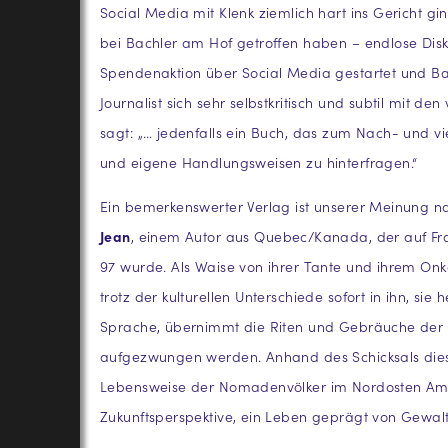
Social Media mit Klenk ziemlich hart ins Gericht g
bei Bachler am Hof getroffen haben – endlose Disku
Spendenaktion über Social Media gestartet und Bac
Journalist sich sehr selbstkritisch und subtil mit d
sagt: „… jedenfalls ein Buch, das zum Nach- und 
und eigene Handlungsweisen zu hinterfragen.“
Ein bemerkenswerter Verlag ist unserer Meinung na
Jean
, einem Autor aus Quebec/Kanada, der auf Fra
97 wurde. Als Waise von ihrer Tante und ihrem Onk
trotz der kulturellen Unterschiede sofort in ihn, 
Sprache, übernimmt die Riten und Gebräuche der 
aufgezwungen werden. Anhand des Schicksals dieser
Lebensweise der Nomadenvölker im Nordosten Amer
Zukunftsperspektive, ein Leben geprägt von Gewal