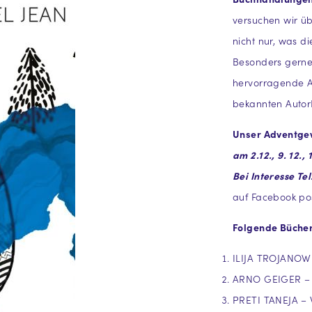
versuchen wir ü
nicht nur, was d
Besonders gerne 
hervorragende Arb
bekannten Autor
Unser Adventgew
am 2.12., 9. 12.,
Bei Interesse Te
auf Facebook po
Folgende Bücher
ILIJA TROJANOW
ARNO GEIGER – S
PRETI TANEJA – W