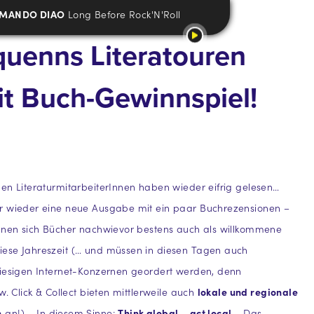
MANDO DIAO
Long Before Rock'N'Roll
equenns Literatouren
 mit Buch-Gewinnspiel!
en LiteraturmitarbeiterInnen haben wieder eifrig gelesen…
r wieder eine neue Ausgabe mit ein paar Buchrezensionen –
ignen sich Bücher nachwievor bestens auch als willkommene
ese Jahreszeit (… und müssen in diesen Tagen auch
riesigen Internet-Konzernen geordert werden, denn
w. Click & Collect bieten mittlerweile auch
lokale und regionale
n
an!) – In diesem Sinne:
Think global – act local…
Das