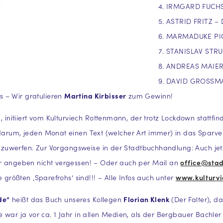
IRMGARD FUCHS
ASTRID FRITZ – 
MARMADUKE PICK
STANISLAV STRU
ANDREAS MAIER 
DAVID GROSSMA
 – Wir gratulieren
Martina Kirbisser
zum Gewinn!
N
, initiiert vom Kulturviech Rottenmann, der trotz Lockdown stattf
darum, jeden Monat einen Text (welcher Art immer) in das Sparv
uwerfen. Zur Vorgangsweise in der Stadtbuchhandlung: Auch jetz
angeben nicht vergessen! – Oder auch per Mail an
office@sta
ößten ‚Sparefrohs‘ sind!!! – Alle Infos auch unter
www.kulturvi
de“
heißt das Buch unseres Kollegen
Florian Klenk
(Der Falter), da
te war ja vor ca. 1 Jahr in allen Medien, als der Bergbauer Bachl