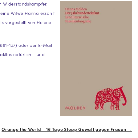
en Widerstandskämpfer,
 Seine Witwe Hanna erzählt
s vorgestellt von Helene
2881-137) oder per E-Mail
ktlos natürlich – und
Orange the World – 16 Tage Stopp Gewalt gegen Frauen →