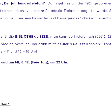
 „Der Jahrhundertelefant“
: Darin geht es um den 1924 geboren
eit seines Lebens von einem Phantasie-Elefanten begleitet wurde.
ig viel über sein bewegtes und bewegendes Schicksal… ebenfall
z. B. die
BIBLIOTHEK LIEZEN
, man kann dort telefonisch (03612-2
 Medien bestellen und dann mittels
Click & Collect
abholen – konta
 – 11 und 15 – 18 Uhr!
und am MI, 8. 12. (Feiertag), um 22 Uhr.
lden.“