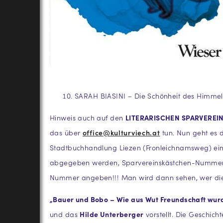
SARAH BIASINI – Die Schönheit des Himmels
Hinweis auch auf den
LITERARISCHEN SPARVEREI
das über
office@kulturviech.at
tun. Nun geht es 
Stadtbuchhandlung Liezen (Fronleichnamsweg) einz
abgegeben werden, Sparvereinskästchen-Nummer 
Nummer angeben!!! Man wird dann sehen, wer die gr
„Bauer und Bobo – Wie aus Wut Freundschaft wur
und das
Hilde Unterberger
vorstellt. Die Geschich