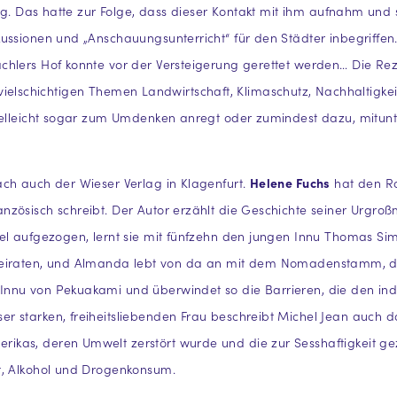
ing. Das hatte zur Folge, dass dieser Kontakt mit ihm aufnahm un
ssionen und „Anschauungsunterricht“ für den Städter inbegriffen.
hlers Hof konnte vor der Versteigerung gerettet werden… Die Reze
en vielschichtigen Themen Landwirtschaft, Klimaschutz, Nachhaltigk
vielleicht sogar zum Umdenken anregt oder zumindest dazu, mitu
ch auch der Wieser Verlag in Klagenfurt.
Helene Fuchs
hat den 
nzösisch schreibt. Der Autor erzählt die Geschichte seiner Urgro
el aufgezogen, lernt sie mit fünfzehn den jungen Innu Thomas Sim
sie heiraten, und Almanda lebt von da an mit dem Nomadenstamm, d
Innu von Pekuakami und überwindet so die Barrieren, die den in
 starken, freiheitsliebenden Frau beschreibt Michel Jean auch da
ikas, deren Umwelt zerstört wurde und die zur Sesshaftigkeit g
t, Alkohol und Drogenkonsum.