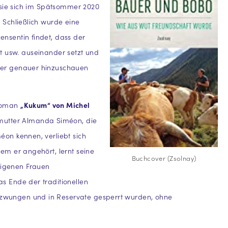
d sie sich im Spätsommer 2020
 Schließlich wurde eine
nsentin findet, dass der
eit usw. auseinander setzt und
nter genauer hinzuschauen
Roman
„Kukum“ von Michel
ßmutter Almanda Siméon, die
éon kennen, verliebt sich
em er angehört, lernt seine
Buchcover (Zsolnay)
digenen Frauen
s Ende der traditionellen
ezwungen und in Reservate gesperrt wurden, ohne