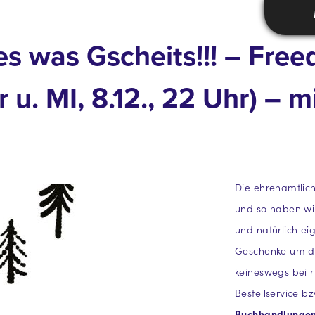
Lies was Gscheits!!! – Fre
hr u. MI, 8.12., 22 Uhr) –
Die ehrenamtlich
und so haben wi
und natürlich e
Geschenke um di
keineswegs bei 
Bestellservice bz
Buchhandlunge