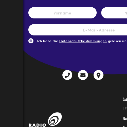
Name
*
Vorname
E-
Mail-
Adresse
*
Ich habe die
Datenschutzbestimmungen
gelesen und
CAPTCHA
+43
radio@freequenns
Kulturhauss
3612
9,
30111-
A-
0
8940
Liezen
L
N