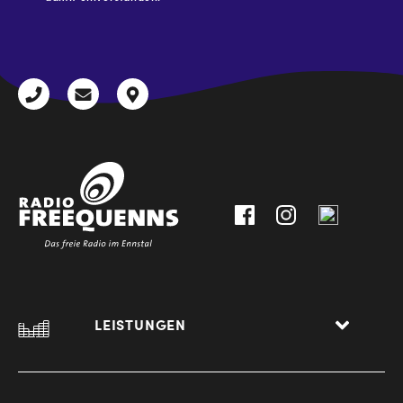
CAPTCHA
+43
radio@freequenns.at
Kulturhausstraße
3612
9,
30111-
A-
0
8940
Liezen
LEISTUNGEN