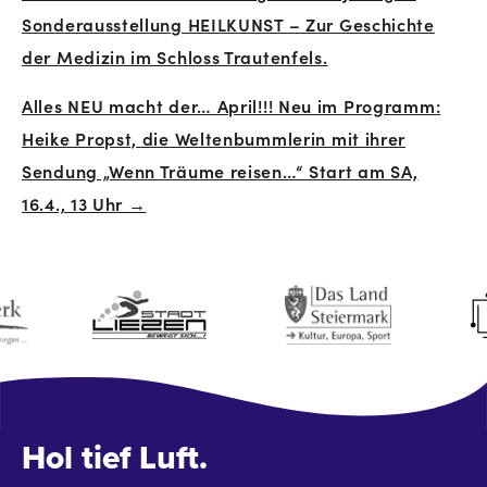
Beitrags-
Sonderausstellung HEILKUNST – Zur Geschichte
Navigation
der Medizin im Schloss Trautenfels.
Alles NEU macht der… April!!! Neu im Programm:
Heike Propst, die Weltenbummlerin mit ihrer
Sendung „Wenn Träume reisen…“ Start am SA,
16.4., 13 Uhr →
Hol tief Luft.