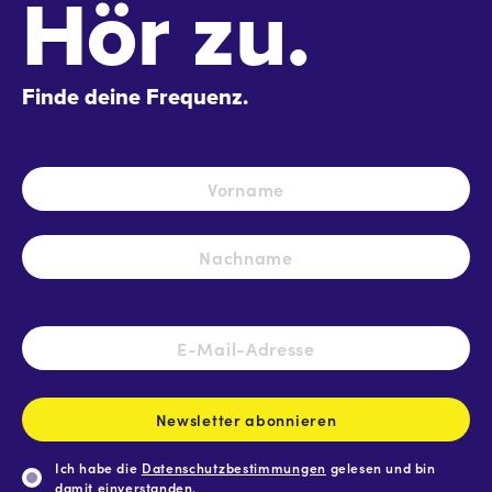
Hör zu.
Finde deine Frequenz.
Name
*
Vo
Na
E-
Mail-
Adresse
*
Newsletter abonnieren
Ich habe die
Datenschutzbestimmungen
gelesen und bin
damit einverstanden.