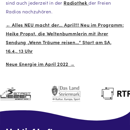
sind auch jederzeit in der
Radiothek
der Freien
Radios nachzuhören.
← Alles NEU macht der… April!!! Neu im Programm:
Beitrags-
Heike Propst, die Weltenbummlerin mit ihrer
Navigation
Sendung „Wenn Träume reisen…“ Start am SA,
16.4., 13 Uhr
Neue Energie im April 2022 →