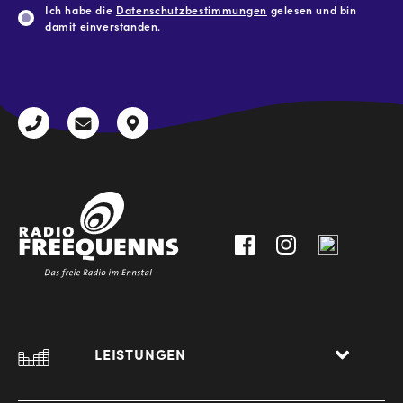
Ich habe die
Datenschutzbestimmungen
gelesen und bin
damit einverstanden.
CAPTCHA
+43
radio@freequenns.at
Kulturhausstraße
3612
9,
30111-
A-
0
8940
Liezen
LEISTUNGEN