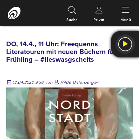
Suche
Privat
Menü
Springe
zum
DO, 14.4., 11 Uhr: Freequenns
Inhalt
Literatouren mit neuen Büchern für den
Frühling – #lieswasgscheits
12.04.2022 9:36 von
Hilde Unterberger