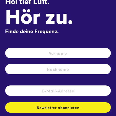
Hol tief Luft.
Hör zu.
Finde deine Frequenz.
Name
*
Vo
Na
E-
Mail-
Adresse
*
Newsletter abonnieren