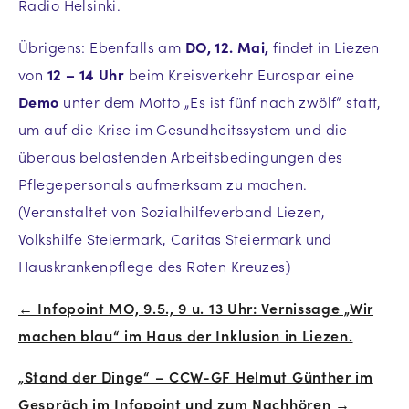
Radio Helsinki.
Übrigens: Ebenfalls am
DO, 12. Mai,
findet in Liezen
von
12 – 14 Uhr
beim Kreisverkehr Eurospar eine
Demo
unter dem Motto „Es ist fünf nach zwölf“ statt,
um auf die Krise im Gesundheitssystem und die
überaus belastenden Arbeitsbedingungen des
Pflegepersonals aufmerksam zu machen.
(Veranstaltet von Sozialhilfeverband Liezen,
Volkshilfe Steiermark, Caritas Steiermark und
Hauskrankenpflege des Roten Kreuzes)
← Infopoint MO, 9.5., 9 u. 13 Uhr: Vernissage „Wir
Beitrags-
machen blau“ im Haus der Inklusion in Liezen.
Navigation
„Stand der Dinge“ – CCW-GF Helmut Günther im
Gespräch im Infopoint und zum Nachhören →