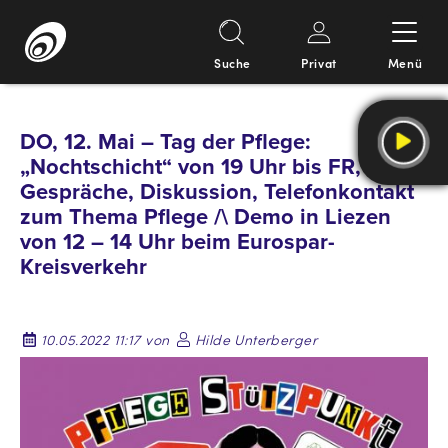
Suche
Privat
Menü
Springe
zum
DO, 12. Mai – Tag der Pflege:
Inhalt
„Nochtschicht“ von 19 Uhr bis FR, 7 Uhr:
Gespräche, Diskussion, Telefonkontakt
zum Thema Pflege /\ Demo in Liezen
von 12 – 14 Uhr beim Eurospar-
Kreisverkehr
10.05.2022 11:17 von
Hilde Unterberger