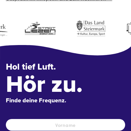
Hol tief Luft.
Hör zu.
Finde deine Frequenz.
Name
*
Vo