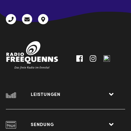
+43
radio@freequenns.at
Kulturhausstraße
3612
9,
30111-
A-
0
8940
Liezen
LEISTUNGEN
SENDUNG