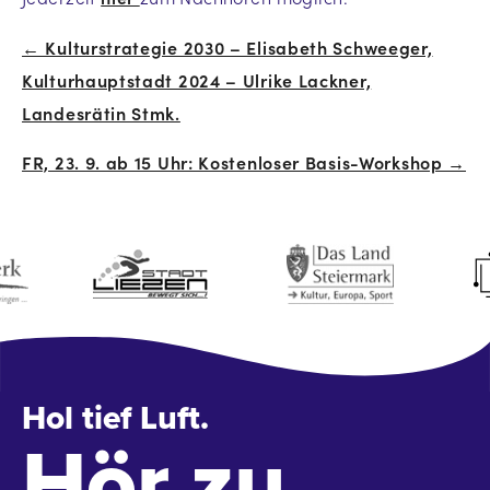
← Kulturstrategie 2030 – Elisabeth Schweeger,
Beitrags-
Kulturhauptstadt 2024 – Ulrike Lackner,
Navigation
Landesrätin Stmk.
FR, 23. 9. ab 15 Uhr: Kostenloser Basis-Workshop →
Hol tief Luft.
Hör zu.