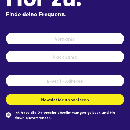
Finde deine Frequenz.
Name
*
Vo
Na
E-
Mail-
Adresse
*
Newsletter abonnieren
Ich habe die
Datenschutzbestimmungen
gelesen und bin
damit einverstanden.
CAPTCHA