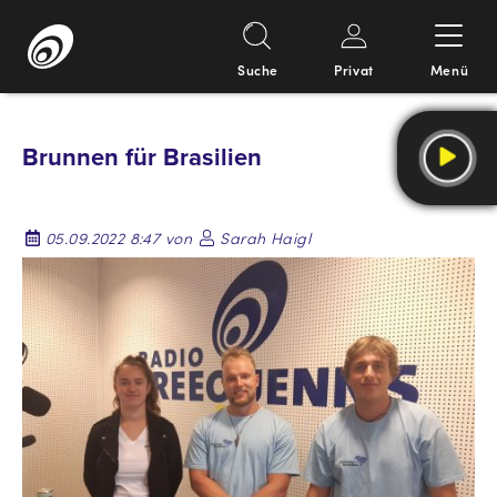
Suche
Privat
Menü
Springe
zum
Brunnen für Brasilien
Inhalt
05.09.2022 8:47 von
Sarah Haigl