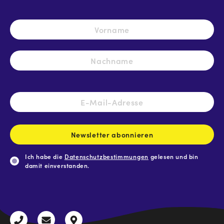
Name
*
Vo
Na
E-
Mail-
Adresse
*
Newsletter abonnieren
Ich habe die
Datenschutzbestimmungen
gelesen und bin
damit einverstanden.
CAPTCHA
+43
radio@freequenns.at
Kulturhausstraße