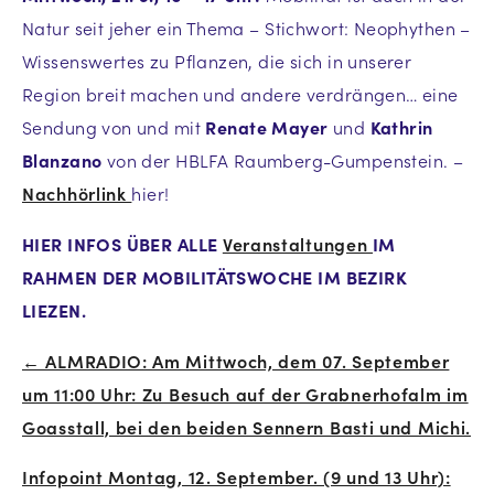
Natur seit jeher ein Thema – Stichwort: Neophythen –
Wissenswertes zu Pflanzen, die sich in unserer
Region breit machen und andere verdrängen… eine
Sendung von und mit
Renate Mayer
und
Kathrin
Blanzano
von der HBLFA Raumberg-Gumpenstein. –
Nachhörlink
hier!
HIER INFOS ÜBER ALLE
Veranstaltungen
IM
RAHMEN DER MOBILITÄTSWOCHE IM BEZIRK
LIEZEN.
← ALMRADIO: Am Mittwoch, dem 07. September
Beitrags-
um 11:00 Uhr: Zu Besuch auf der Grabnerhofalm im
Navigation
Goasstall, bei den beiden Sennern Basti und Michi.
Infopoint Montag, 12. September. (9 und 13 Uhr):