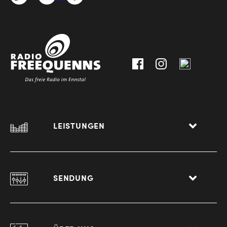
3612
9,
30111-
A-
0
8940
Liezen
LEISTUNGEN
SENDUNG