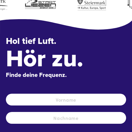
Hol tief Luft.
Hör zu.
Finde deine Frequenz.
Name
*
Vo
Na