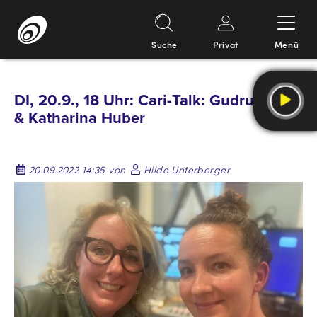
Suche
Privat
Menü
Springe
zum
DI, 20.9., 18 Uhr: Cari-Talk: Gudrun Marl
Inhalt
& Katharina Huber
20.09.2022 14:35 von
Hilde Unterberger