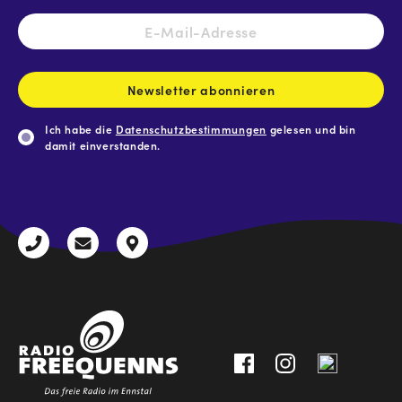
E-
Mail-
Adresse
*
Newsletter abonnieren
Ich habe die
Datenschutzbestimmungen
gelesen und bin
damit einverstanden.
CAPTCHA
+43
radio@freequenns.at
Kulturhausstraße
3612
9,
30111-
A-
0
8940
Liezen