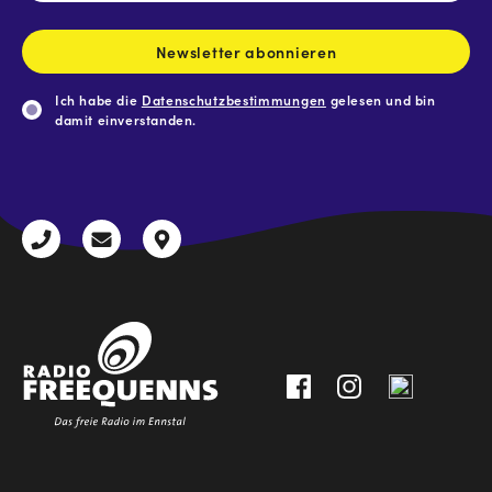
Adresse
*
Newsletter abonnieren
Ich habe die
Datenschutzbestimmungen
gelesen und bin
damit einverstanden.
CAPTCHA
+43
radio@freequenns.at
Kulturhausstraße
3612
9,
30111-
A-
0
8940
Liezen