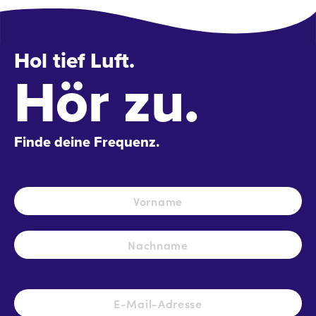
Hol tief Luft.
Hör zu.
Finde deine Frequenz.
Name
*
Vo
Na
E-
Mail-