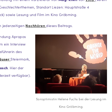
Geschlechterthemen, Standort Liezen: Hauptstraße 4
tock) sowie Lesung und Film im Kino Gröbming.
m jederzeitigen
Nachhören
dieses Beitrags.
Sendung Apropos
m ein Interview
sführerin des
äuser
Steiermark,
osch
. Hier der
derzeit verfügbar).
Soroptimistin Helene Fuchs bei der Lesung im
Kino Gröbming.