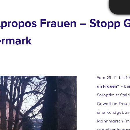
: Apropos Frauen – Stopp 
ermark
Vom 25. 11. bis 
an Frauen“
– bei
Soroptimist Stei
Gewalt an Frau
eine Kundgebung
Mahnmarsch (mi
und einer Verans