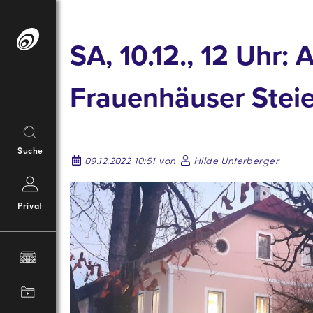
Springe
zum
SA, 10.12., 12 Uhr
Inhalt
Frauenhäuser Stei
Suche
09.12.2022 10:51 von
Hilde Unterberger
Privat