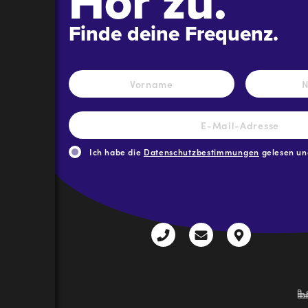
Hör zu.
Finde deine Frequenz.
Name
*
Vorname
E-
Mail-
Adresse
*
Ich habe die
Datenschutzbestimmungen
gelesen und
CAPTCHA
+43
radio@freequenns
Kulturhauss
3612
9,
30111-
A-
0
8940