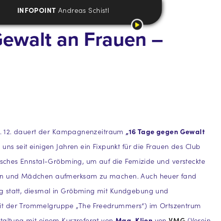
INFOPOINT
Andreas Schistl
Gewalt an Frauen –
10. 12. dauert der Kampagnenzeitraum
„16 Tage gegen Gewalt
 uns seit einigen Jahren ein Fixpunkt für die Frauen des Club
risches Ennstal-Gröbming, um auf die Femizide und versteckte
en und Mädchen aufmerksam zu machen. Auch heuer fand
 statt, diesmal in Gröbming mit Kundgebung und
t der Trommelgruppe „The Freedrummers“) im Ortszentrum
taltung mit einem Kurzreferat von
Mag. Klien
von
VMG
(Verein