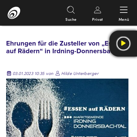
Suche
Privat
Menü
Springe
zum
Ehrungen für die Zusteller von „Essen
Inhalt
auf Rädern“ in Irdning-Donnersbachtal
03.01.2023 10:35 von
Hilde Unterberger