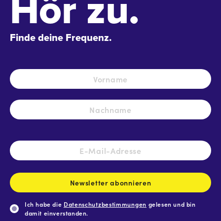
Hör zu.
Finde deine Frequenz.
Name
*
Vo
Na
E-
Mail-
Adresse
*
Newsletter abonnieren
Ich habe die
Datenschutzbestimmungen
gelesen und bin
damit einverstanden.