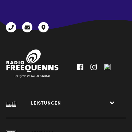
CAPTCHA
+43
radio@freequenns.at
Kulturhausstraße
3612
9,
30111-
A-
0
8940
Liezen
LEISTUNGEN