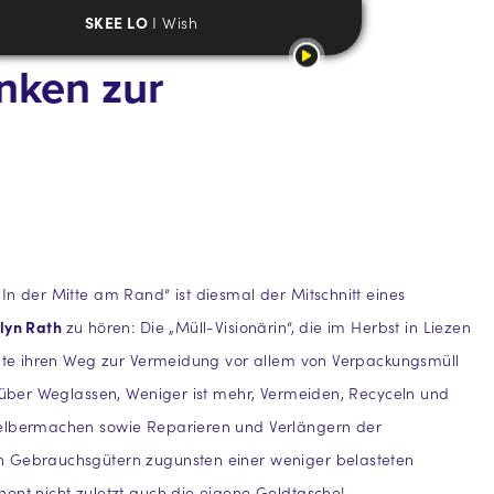
SKEE LO
I Wish
nken zur
In der Mitte am Rand“ ist diesmal der Mitschnitt eines
lyn Rath
zu hören: Die „Müll-Visionärin“, die im Herbst in Liezen
llte ihren Weg zur Vermeidung vor allem von Verpackungsmüll
t über Weglassen, Weniger ist mehr, Vermeiden, Recyceln und
elbermachen sowie Reparieren und Verlängern der
 Gebrauchsgütern zugunsten einer weniger belasteten
ont nicht zuletzt auch die eigene Geldtasche!