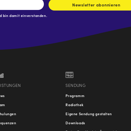
Newsletter abonnieren
 bin damit einverstanden.
.at
traße
EISTUNGEN
SENDUNG
ews
Programm
eam
Radiothek
hulungen
Eigene Sendung gestalten
equenzen
Downloads