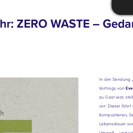
 Uhr: ZERO WASTE – Geda
In der Sendung „
Vortrags von
Eve
zu Gast war, ste
vor: Dieser führ
Kompostieren, S
Lebensdauer von
Umwelt – und sch