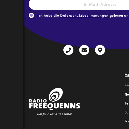
E-
Mail-
Adresse
*
Ich habe die
Datenschutzbestimmungen
gelesen und
CAPTCHA
+43
radio@freequenns
Kulturhauss
3612
9,
30111-
A-
0
8940
Liezen
L
N
T
Sc
Fr