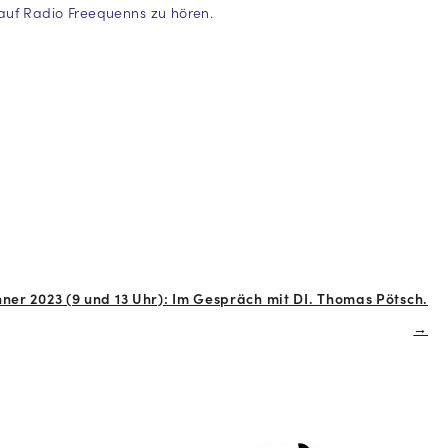
auf Radio Freequenns zu hören.
änner 2023 (9 und 13 Uhr): Im Gespräch mit DI. Thomas Pötsch.
→