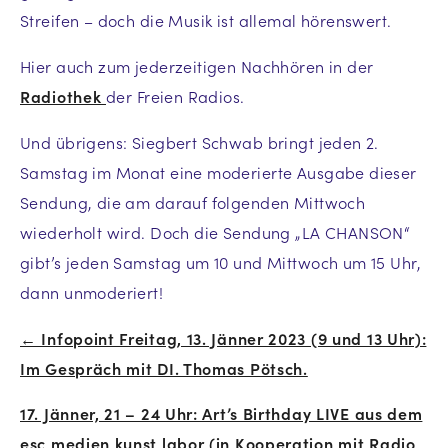
Streifen – doch die Musik ist allemal hörenswert.
Hier auch zum jederzeitigen Nachhören in der
Radiothek
der Freien Radios.
Und übrigens: Siegbert Schwab bringt jeden 2.
Samstag im Monat eine moderierte Ausgabe dieser
Sendung, die am darauf folgenden Mittwoch
wiederholt wird. Doch die Sendung „LA CHANSON“
gibt’s jeden Samstag um 10 und Mittwoch um 15 Uhr,
dann unmoderiert!
← Infopoint Freitag, 13. Jänner 2023 (9 und 13 Uhr):
Beitrags-
Im Gespräch mit DI. Thomas Pötsch.
Navigation
17. Jänner, 21 – 24 Uhr: Art’s Birthday LIVE aus dem
esc medien kunst labor (in Kooperation mit Radio