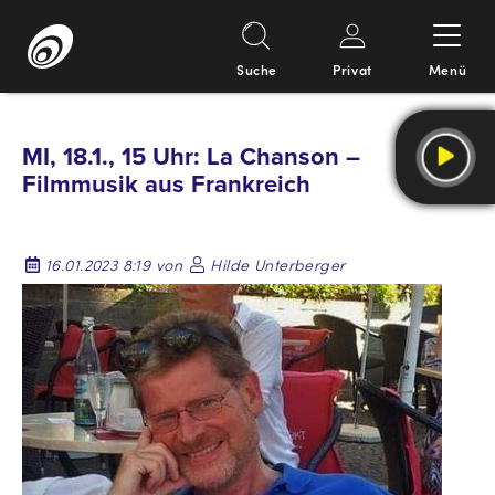
Suche
Privat
Menü
Springe
zum
MI, 18.1., 15 Uhr: La Chanson –
Inhalt
Filmmusik aus Frankreich
16.01.2023 8:19 von
Hilde Unterberger