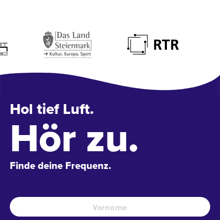
Hol tief Luft.
Hör zu.
Finde deine Frequenz.
Name
*
Vo