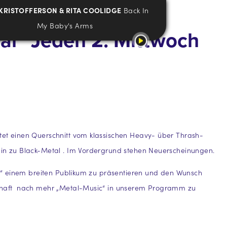
 KRISTOFFERSON & RITA COOLIDGE
Back In
My Baby's Arms
tal“ Jeden 2. Mittwoch
tet einen Querschnitt vom klassischen Heavy- über Thrash-
hin zu Black-Metal . Im Vordergrund stehen Neuerscheinungen.
tal“ einem breiten Publikum zu präsentieren und den Wunsch
haft nach mehr „Metal-Music“ in unserem Programm zu