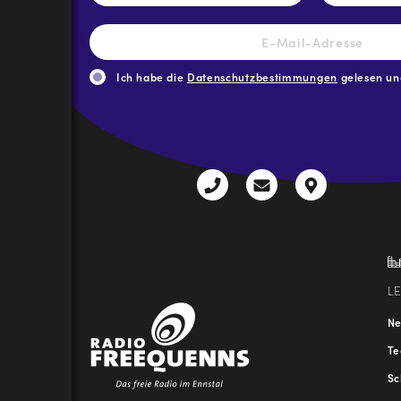
E-
Mail-
Adresse
*
Ich habe die
Datenschutzbestimmungen
gelesen und
CAPTCHA
+43
radio@freequenns
Kulturhauss
3612
9,
30111-
A-
0
8940
Liezen
L
N
T
Sc