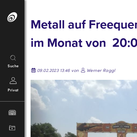
Springe
zum
Metall auf Freeque
Inhalt
im Monat von 20:00
Suche
09.02.2023 13:46 von
Werner Raggl
Privat