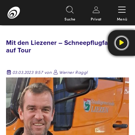
Suche
Privat
Menü
Springe
zum
Mit den Liezener – Schneepflugfahrern
Inhalt
auf Tour
03.03.2023 9:57 von
Werner Raggl