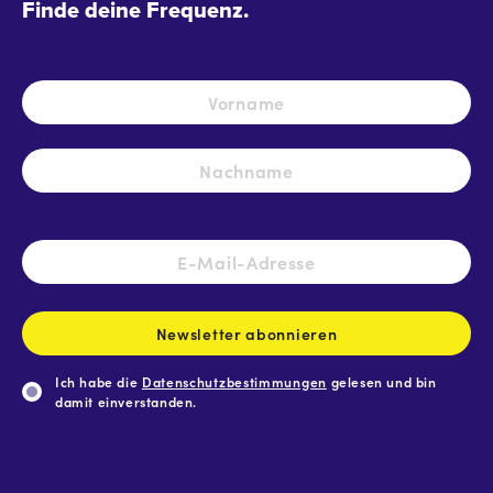
Finde deine Frequenz.
Name
*
Vo
Na
E-
Mail-
Adresse
*
Newsletter abonnieren
Ich habe die
Datenschutzbestimmungen
gelesen und bin
damit einverstanden.
CAPTCHA