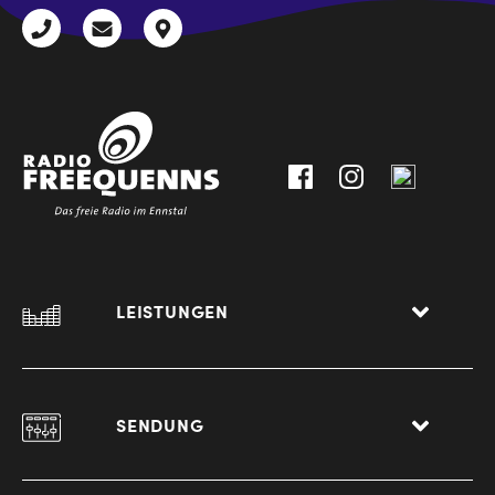
+43
radio@freequenns.at
Kulturhausstraße
3612
9,
30111-
A-
0
8940
Liezen
LEISTUNGEN
SENDUNG