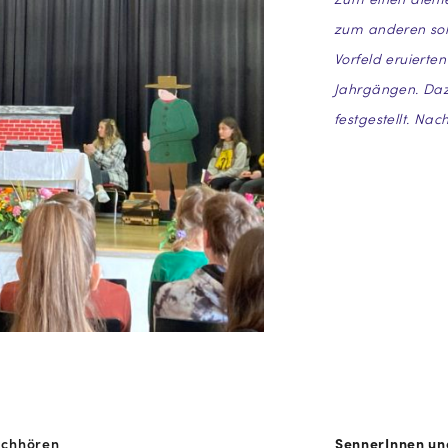
zum anderen sol
Vorfeld eruierte
Jahrgängen. Dazu
festgestellt.
Nach
achhören
SennerInnen un