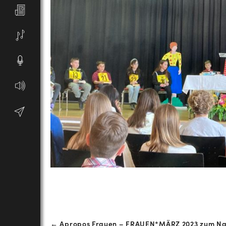
Beitrags-
← Apropos Frauen – FRAUEN*MÄRZ 2023 zum N