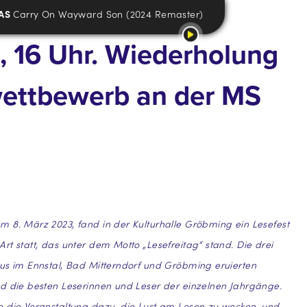
AS
Carry On Wayward Son (2024 Remaster)
, 16 Uhr. Wiederholung
wettbewerb an der MS
 8. März 2023, fand in der Kulturhalle Gröbming ein Lesefest
rt statt, das unter dem Motto „Lesefreitag“ stand. Die drei
us im Ennstal, Bad Mitterndorf und Gröbming eruierten
d die besten Leserinnen und Leser der einzelnen Jahrgänge.
e die Veranstaltung dazu, die Lust am Lesen zu wecken, und