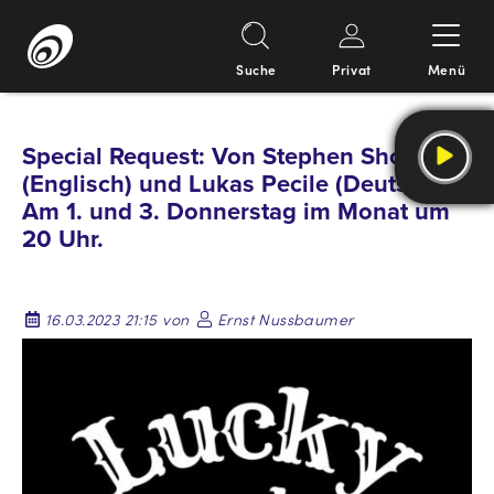
Suche
Privat
Menü
Springe
zum
Special Request: Von Stephen Shortall
Inhalt
(Englisch) und Lukas Pecile (Deutsch).
Am 1. und 3. Donnerstag im Monat um
20 Uhr.
16.03.2023 21:15 von
Ernst Nussbaumer