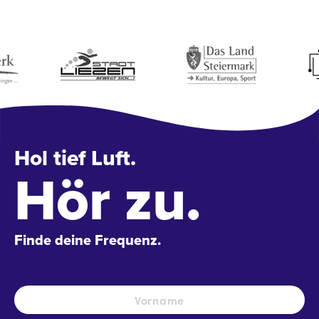
Hol tief Luft.
Hör zu.
Finde deine Frequenz.
Name
*
Vo