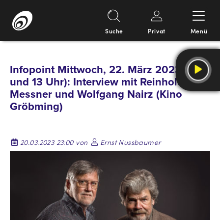
Suche
Privat
Menü
Springe
zum
Infopoint Mittwoch, 22. März 2023 (9
Inhalt
und 13 Uhr): Interview mit Reinhold
Messner und Wolfgang Nairz (Kino
Gröbming)
20.03.2023 23:00 von
Ernst Nussbaumer