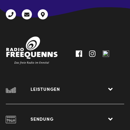
+43
radio@freequenns.at
Kulturhausstraße
3612
9,
30111-
A-
0
8940
Liezen
LEISTUNGEN
SENDUNG