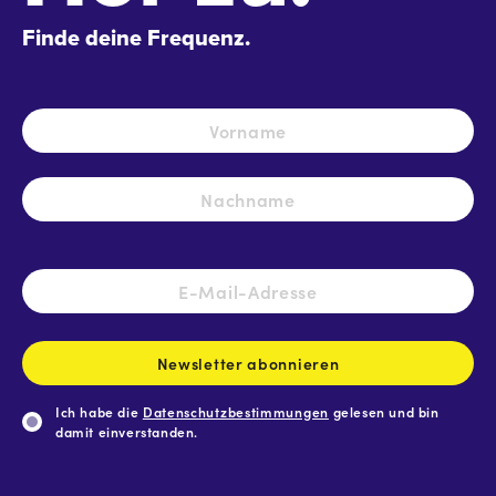
Finde deine Frequenz.
Name
*
Vo
Na
E-
Mail-
Adresse
*
Newsletter abonnieren
Ich habe die
Datenschutzbestimmungen
gelesen und bin
damit einverstanden.
CAPTCHA