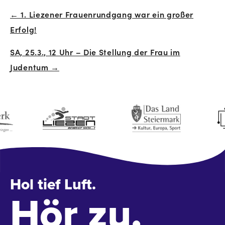
← 1. Liezener Frauenrundgang war ein großer
Beitrags-
Erfolg!
Navigation
SA, 25.3., 12 Uhr – Die Stellung der Frau im
Judentum →
Hol tief Luft.
Hör zu.