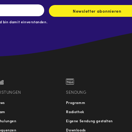
Newsletter abonnieren
 bin damit einverstanden.
.at
traße
EISTUNGEN
SENDUNG
ews
Programm
eam
Radiothek
hulungen
Eigene Sendung gestalten
equenzen
Downloads