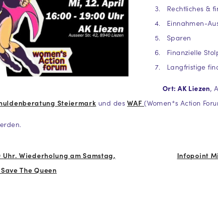
Rechtliches & fi
Einnahmen-Aus
Sparen
Finanzielle Stol
Langfristige fin
Ort: AK Liezen
, 
huldenberatung Steiermark
und des
WAF
(Women*s Action Foru
erden.
9 Uhr. Wiederholung am Samstag,
Infopoint M
 Save The Queen