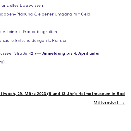
nanzielles Basiswissen
gaben-Planung & eigener Umgang mit Geld
persteine in Frauenbiografien
anzielle Entscheidungen & Pension
Ausseer Straße 42 +++
Anmeldung bis 4. April unter
m).
ittwoch, 29. März 2023 (9 und 13 Uhr): Heimatmuseum in Bad
Mitterndorf. →