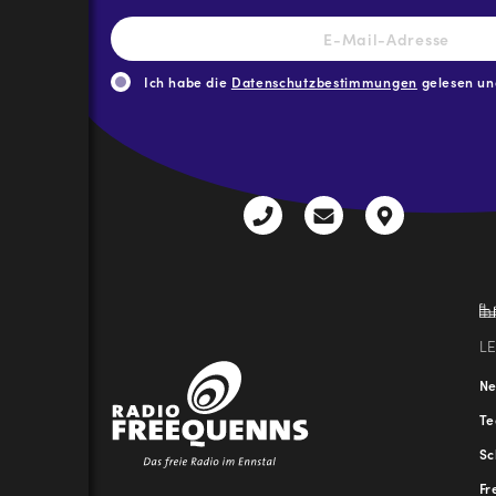
E-
Mail-
Adresse
*
Ich habe die
Datenschutzbestimmungen
gelesen und
CAPTCHA
+43
radio@freequenns
Kulturhauss
3612
9,
30111-
A-
0
8940
Liezen
L
N
T
Sc
Fr