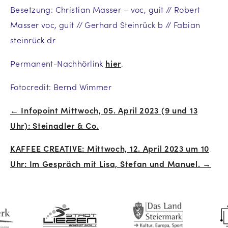
Besetzung: Christian Masser – voc, guit // Robert
Masser voc, guit // Gerhard Steinrück b // Fabian
steinrück dr
Permanent-Nachhörlink
hier
.
Fotocredit: Bernd Wimmer
← Infopoint Mittwoch, 05. April 2023 (9 und 13
Beitrags-
Uhr): Steinadler & Co.
Navigation
KAFFEE CREATIVE: Mittwoch, 12. April 2023 um 10
Uhr: Im Gespräch mit Lisa, Stefan und Manuel. →