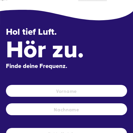
Hol tief Luft.
Hör zu.
Finde deine Frequenz.
Name
*
Vo
Na
E-