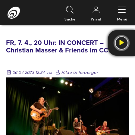
Suche
Privat
Menü
Springe
zum
FR, 7. 4., 20 Uhr: IN CONCERT –
Inhalt
Christian Masser & Friends im CCW
06.04.2023 12:34 von
Hilde Unterberger