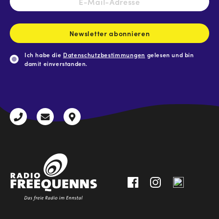
Mail-
Adresse
*
Newsletter abonnieren
Ich habe die
Datenschutzbestimmungen
gelesen und bin
damit einverstanden.
CAPTCHA
+43
radio@freequenns.at
Kulturhausstraße
3612
9,
30111-
A-
0
8940
Liezen