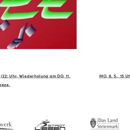
l (22: Uhr, Wiederholung am DO, 11.
MO, 8. 5., 15 
eeze.