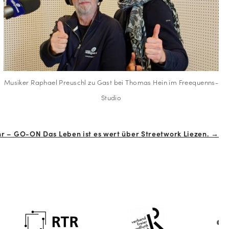
Musiker Raphael Preuschl zu Gast bei Thomas Hein im Freequenns-
Studio
Uhr – GO-ON Das Leben ist es wert über Streetwork Liezen. →