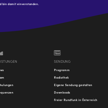
 bin damit einverstanden.
.at
traße
EISTUNGEN
SENDUNG
ews
Programm
eam
Radiothek
hulungen
Eigene Sendung gestalten
equenzen
Downloads
Freier Rundfunk in Österreich