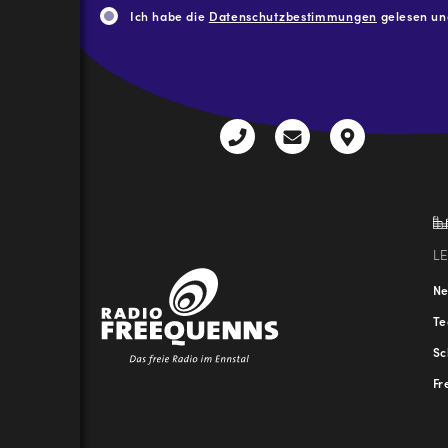
Adresse
*
Ich habe die
Datenschutzbestimmungen
gelesen und
CAPTCHA
+43
radio@freequenns
Kulturhauss
3612
9,
30111-
A-
0
8940
Liezen
L
N
T
Sc
Fr