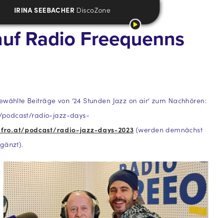
IRINA SEEBACHER
DiscoZone
auf Radio Freequenns
ewählte Beiträge von ’24 Stunden Jazz on air‘ zum Nachhören:
at/podcast/radio-jazz-days-
a.fro.at/podcast/radio-jazz-days-2023
(werden demnächst
gänzt).