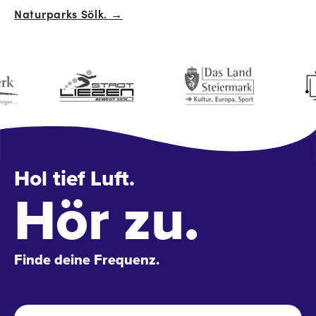
Naturparks Sölk. →
Hol tief Luft.
Hör zu.
Finde deine Frequenz.
Name
*
Vo