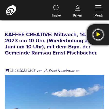
Suche
Privat
Menü
Springe
zum
KAFFEE CREATIVE: Mittwoch, 14. Juni
Inhalt
2023 um 10 Uhr. (Wiederholung am 28.
Juni um 10 Uhr), mit dem Bgm. der
Gemeinde Ramsau Ernst Fischbacher.
15.06.2023 13:35 von
Ernst Nussbaumer