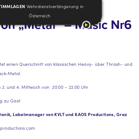
TIMMLAGEN
Wehrdienstverlängerung in
Österreich
von „Metal“ – Music Nr6
et einen Querschnitt von klassischen Heavy- über Thrash- und
ack-Metal.
 2. und 4. Mittwoch von 20:00 – 22.00 Uhr
g zu Gast:
tanik, Labelmanager von KVLT und KAOS Productions, Graz
productions.com