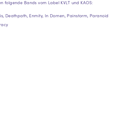
den folgende Bands vom Label KVLT und KAOS:
lis, Deathpath, Enmity, In Dornen, Painstorm, Paranoid
racy