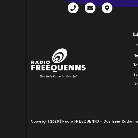
+43
radio@freequenns
Kulturhauss
3612
9,
30111-
A-
0
8940
Liezen
L
N
T
Sc
Fr
Copyright 2026 | Radio FREEQUENNS - Das freie Radio im