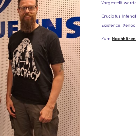
Vorgestellt wer
Cruciatus Infena
Existence, Xenoc
Zum
Nachhören