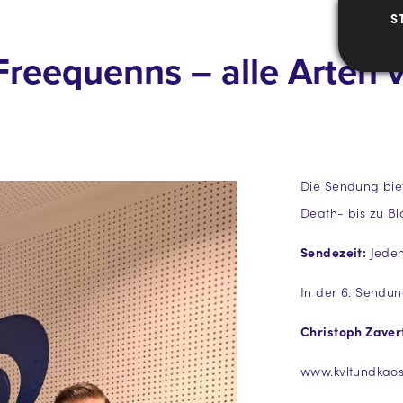
S
Freequenns – alle Arten 
Die Sendung biet
Death- bis zu Bl
Sendezeit:
Jeden
In der 6. Sendun
Christoph Zaver
www.kvltundkaos