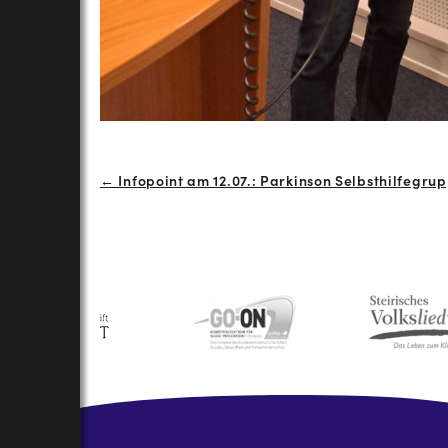
Beitrags-
← Infopoint am 12.07.: Parkinson Selbsthilfegru
Navigation