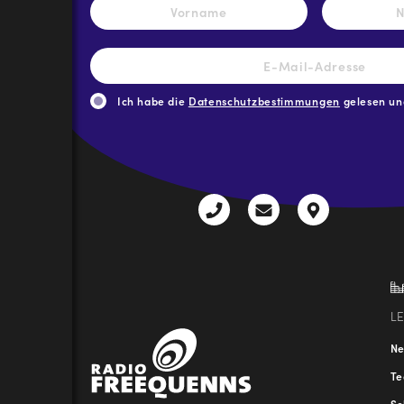
Vorname
E-
Mail-
Adresse
*
Ich habe die
Datenschutzbestimmungen
gelesen und
CAPTCHA
+43
radio@freequenns
Kulturhauss
3612
9,
30111-
A-
0
8940
Liezen
L
N
T
Sc