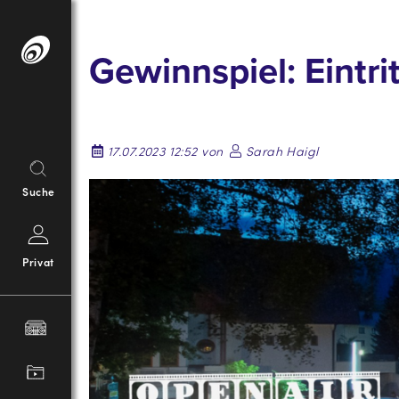
Springe
zum
Gewinnspiel: Eintr
Inhalt
17.07.2023 12:52 von
Sarah Haigl
Suche
Privat