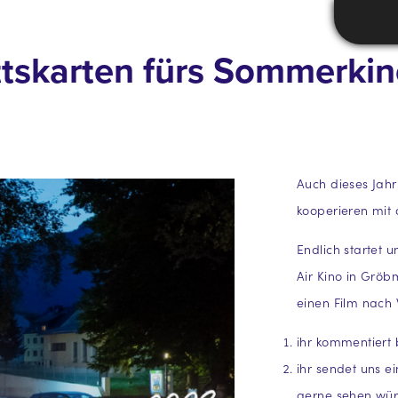
ittskarten fürs Sommerki
Auch dieses Jah
kooperieren mit
Endlich startet
Air Kino in Gröbm
einen Film nach 
ihr kommentiert
ihr sendet uns e
gerne sehen wür