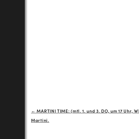
Beitrags-
← MARTINI TIME: (mtl. 1. und 3. DO, um 17 Uhr, W
Martini.
Navigation