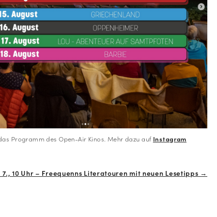
 das Programm des Open-Air Kinos. Mehr dazu auf
Instagram
. 7., 10 Uhr – Freequenns Literatouren mit neuen Lesetipps →