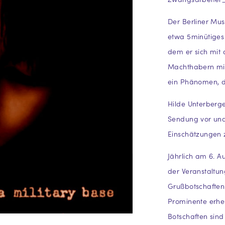
Der Berliner Mu
etwa 5minütiges
dem er sich mit
Machthabern mit 
ein Phänomen, da
Hilde Unterberge
Sendung vor und 
Einschätzungen
Jährlich am 6. A
der Veranstalt
Grußbotschaften 
Prominente erhe
Botschaften sind