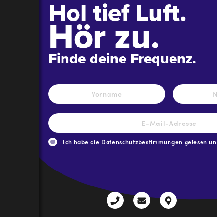
Hol tief Luft.
Hör zu.
Finde deine Frequenz.
Name
*
Vorname
E-
Mail-
Adresse
*
Ich habe die
Datenschutzbestimmungen
gelesen und
CAPTCHA
+43
radio@freequenns
Kulturhauss
3612
9,