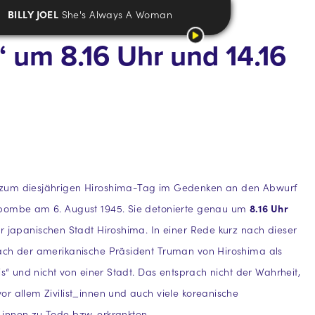
BILLY JOEL
She's Always A Woman
“ um 8.16 Uhr und 14.16
zum diesjährigen Hiroshima-Tag im Gedenken an den Abwurf
bombe am 6. August 1945. Sie detonierte genau um
8.16 Uhr
 japanischen Stadt Hiroshima. In einer Rede kurz nach dieser
ach der amerikanische Präsident Truman von Hiroshima als
is“ und nicht von einer Stadt. Das entsprach nicht der Wahrheit,
r allem Zivilist_innen und auch viele koreanische
innen zu Tode bzw. erkrankten.