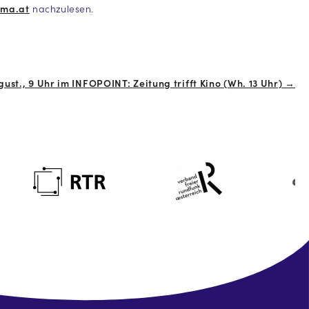
ima.at
nachzulesen.
gust., 9 Uhr im INFOPOINT: Zeitung trifft Kino (Wh. 13 Uhr) →