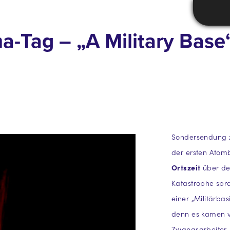
a-Tag – „A Military Base
Sondersendung 
der ersten Atom
Ortszeit
über der
Katastrophe spr
einer „Militärbas
denn es kamen vo
Zwangsarbeiter_