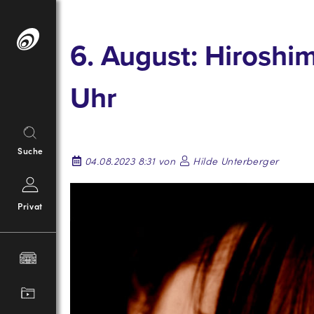
Springe
zum
6. August: Hiroshim
Inhalt
Uhr
Suche
04.08.2023 8:31 von
Hilde Unterberger
Privat