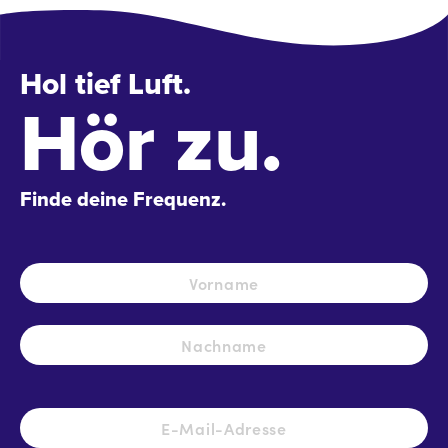
Hol tief Luft.
Hör zu.
Finde deine Frequenz.
Name
*
Vo
Na
E-
Mail-