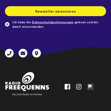
Adresse
*
Newsletter abonnieren
Ich habe die
Datenschutzbestimmungen
gelesen und bin
damit einverstanden.
CAPTCHA
+43
radio@freequenns.at
Kulturhausstraße
3612
9,
30111-
A-
0
8940
Liezen