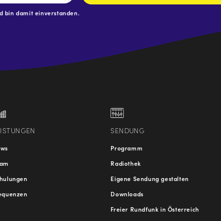
 bin damit einverstanden.
.at
traße
EISTUNGEN
SENDUNG
ews
Programm
eam
Radiothek
hulungen
Eigene Sendung gestalten
equenzen
Downloads
Freier Rundfunk in Österreich