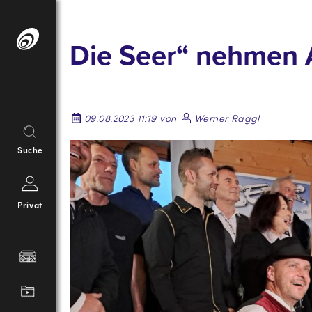
Springe
zum
Die Seer“ nehmen A
Inhalt
09.08.2023 11:19 von
Werner Raggl
Suche
Privat