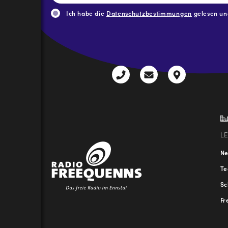
Adresse
*
Ich habe die
Datenschutzbestimmungen
gelesen und
CAPTCHA
+43
radio@freequenns
Kulturhauss
3612
9,
30111-
A-
0
8940
Liezen
L
N
T
Sc
Fr