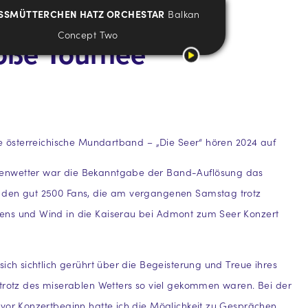
SSMÜTTERCHEN HATZ ORCHESTAR
Balkan
Concept Two
roße Tournee
te österreichische Mundartband – „Die Seer“ hören 2024 auf
nwetter war die Bekanntgabe der Band-Auflösung das
den gut 2500 Fans, die am vergangenen Samstag trotz
ns und Wind in die Kaiserau bei Admont zum Seer Konzert
sich sichtlich gerührt über die Begeisterung und Treue ihres
trotz des miserablen Wetters so viel gekommen waren. Bei der
vor Konzertbeginn hatte ich die Möglichkeit zu Gesprächen