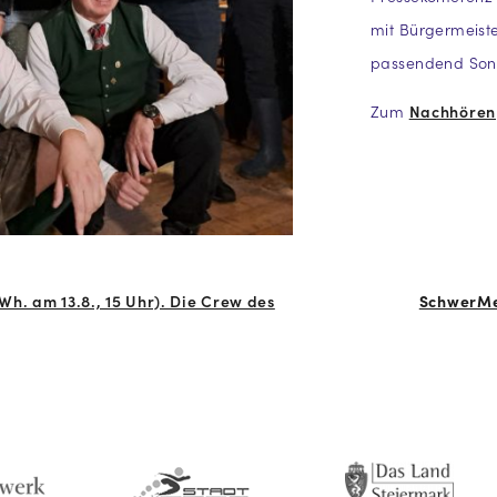
mit Bürgermeiste
passendend Song
Zum
Nachhören
Wh. am 13.8., 15 Uhr). Die Crew des
SchwerMet