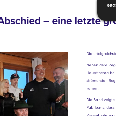
GRO
bschied – eine letzte g
Die erfolgreichs
Neben dem Rege
Hauptthema bei 
strömenden Rege
kamen.
Die Band zeigte 
Publikums, dass 
Pressekonferenz 