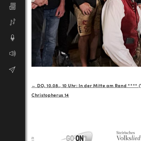
Beitrags-
← DO, 10.08., 10 Uhr: In der Mitte am Rand **** (
Christopherus 14
Navigation